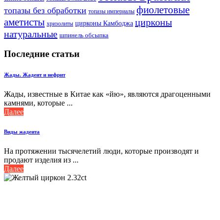
фиолетовые
топазы без обработки
топазы империалы
аметисты
цирконы
цирконы Камбоджа
хризолиты
натуральные
шпинель обсыпка
Последние статьи
Жады. Жадеит и нефрит
Жады, известные в Китае как «йю», являются драгоценными
камнями, которые ...
Далее
Виды жадеита
На протяжении тысячелетий люди, которые производят и
продают изделия из ...
Далее