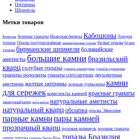
Цитрины
Шпинель
Метки товаров
Кабошоны
Лондон
Зеленые гранаты
Иранская бирюза
Бериллы
белые опалы
топазы
Опалы полупрозрачные
белые
аквамариновые топазы
бирманские шпинели
боливийские
топазы
большие камни
бразильский
аметисты
кварц
голубые топазы
гранаты оранжевые
гранаты альмандины
гранаты родолиты
гранаты спессартины
двухцветные
камни
желтые цитрины
аметрины
зеленые турмалины
для сережек
красные гранаты
комплекты камней
натуральные аметисты
лавандовый кварц
морганиты
натуральный кварц
обсыпка
опалы Эфиопия
парные камни
пары камней
прозрачный кварц
розовая шпинель
розовые гранаты
топазы Бразилия
синие топазы
топазы Swiss Blue