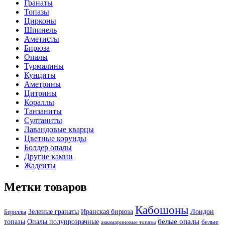
Гранаты
Топазы
Цирконы
Шпинель
Аметисты
Бирюза
Опалы
Турмалины
Кунциты
Аметрины
Цитрины
Кораллы
Танзаниты
Султаниты
Лавандовые кварцы
Цветные корунды
Болдер опалы
Другие камни
Жадеиты
Метки товаров
Кабошоны
Лондон
Зеленые гранаты
Иранская бирюза
Бериллы
белые опалы
топазы
Опалы полупрозрачные
белые
аквамариновые топазы