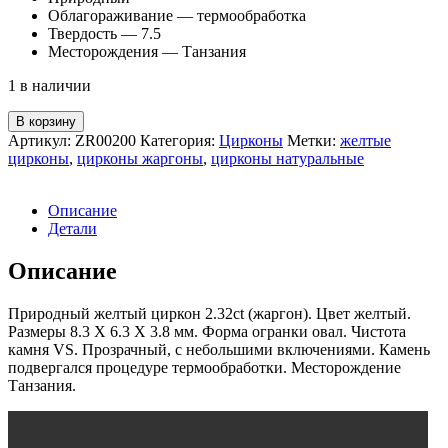
Облагораживание — термообработка
Твердость — 7.5
Месторождения — Танзания
1 в наличии
Количество
В корзину
товара
Артикул:
ZR00200
Категория:
Цирконы
Метки:
желтые
Желтый
цирконы
,
цирконы жаргоны
,
цирконы натуральные
циркон
2.32ct
Описание
Детали
Описание
Природный желтый циркон 2.32ct (жаргон). Цвет желтый.
Размеры 8.3 X 6.3 X 3.8 мм. Форма огранки овал. Чистота
камня VS. Прозрачный, с небольшими включениями. Камень
подвергался процедуре термообработки. Месторождение
Танзания.