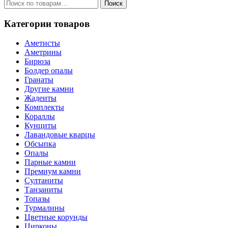
Искать:
Поиск
Категории товаров
Аметисты
Аметрины
Бирюза
Болдер опалы
Гранаты
Другие камни
Жадеиты
Комплекты
Кораллы
Кунциты
Лавандовые кварцы
Обсыпка
Опалы
Парные камни
Премиум камни
Султаниты
Танзаниты
Топазы
Турмалины
Цветные корунды
Цирконы