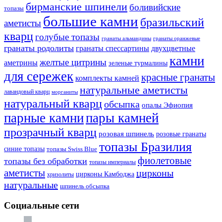
бирманские шпинели
боливийские
топазы
большие камни
бразильский
аметисты
кварц
голубые топазы
гранаты оранжевые
гранаты альмандины
гранаты родолиты
гранаты спессартины
двухцветные
камни
желтые цитрины
аметрины
зеленые турмалины
для сережек
красные гранаты
комплекты камней
натуральные аметисты
лавандовый кварц
морганиты
натуральный кварц
обсыпка
опалы Эфиопия
парные камни
пары камней
прозрачный кварц
розовая шпинель
розовые гранаты
топазы Бразилия
синие топазы
топазы Swiss Blue
фиолетовые
топазы без обработки
топазы империалы
аметисты
цирконы
цирконы Камбоджа
хризолиты
натуральные
шпинель обсыпка
Социальные сети