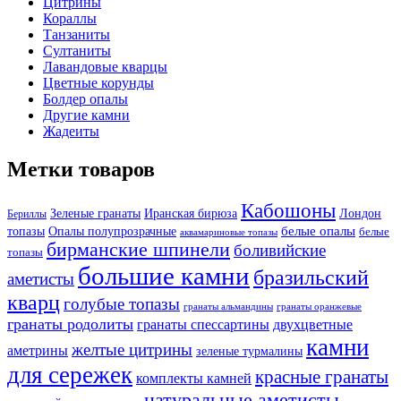
Цитрины
Кораллы
Танзаниты
Султаниты
Лавандовые кварцы
Цветные корунды
Болдер опалы
Другие камни
Жадеиты
Метки товаров
Кабошоны
Лондон
Зеленые гранаты
Иранская бирюза
Бериллы
белые опалы
топазы
Опалы полупрозрачные
белые
аквамариновые топазы
бирманские шпинели
боливийские
топазы
большие камни
бразильский
аметисты
кварц
голубые топазы
гранаты оранжевые
гранаты альмандины
гранаты родолиты
гранаты спессартины
двухцветные
камни
желтые цитрины
аметрины
зеленые турмалины
для сережек
красные гранаты
комплекты камней
натуральные аметисты