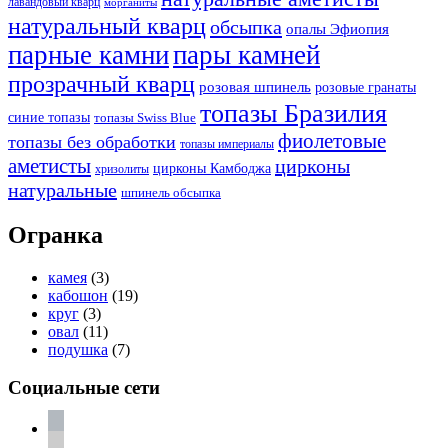
лавандовый кварц
морганиты
натуральный кварц
обсыпка
опалы Эфиопия
парные камни
пары камней
прозрачный кварц
розовая шпинель
розовые гранаты
топазы Бразилия
синие топазы
топазы Swiss Blue
фиолетовые
топазы без обработки
топазы империалы
аметисты
цирконы
цирконы Камбоджа
хризолиты
натуральные
шпинель обсыпка
Огранка
камея
(3)
кабошон
(19)
круг
(3)
овал
(11)
подушка
(7)
Социальные сети
vkontakte
telegram