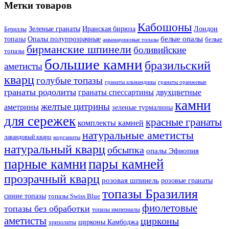
Метки товаров
Кабошоны
Лондон
Зеленые гранаты
Иранская бирюза
Бериллы
белые опалы
топазы
Опалы полупрозрачные
белые
аквамариновые топазы
бирманские шпинели
боливийские
топазы
большие камни
бразильский
аметисты
кварц
голубые топазы
гранаты оранжевые
гранаты альмандины
гранаты родолиты
гранаты спессартины
двухцветные
камни
желтые цитрины
аметрины
зеленые турмалины
для сережек
красные гранаты
комплекты камней
натуральные аметисты
лавандовый кварц
морганиты
натуральный кварц
обсыпка
опалы Эфиопия
парные камни
пары камней
прозрачный кварц
розовая шпинель
розовые гранаты
топазы Бразилия
синие топазы
топазы Swiss Blue
фиолетовые
топазы без обработки
топазы империалы
аметисты
цирконы
цирконы Камбоджа
хризолиты