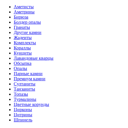
Аметисты
Аметрины
Бирюза
Болдер опалы
Гранаты
Другие камни
Жадеиты
Комплекты
Кораллы
Кунциты
Лавандовые кварцы
Обсыпка
Опалы
Парные камни
Премиум камни
Султаниты
Танзаниты
Топазы
Турмалины
Цветные корунды
Цирконы
Цитрины
Шпинель