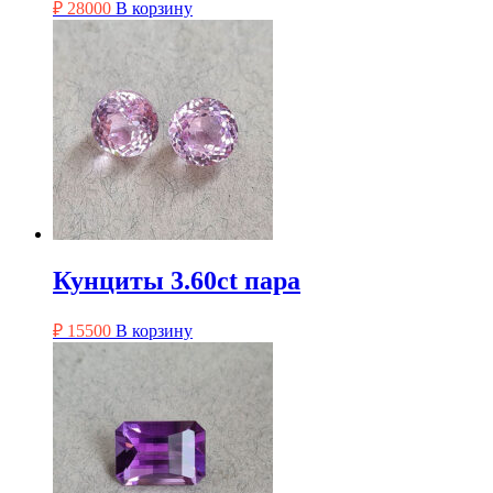
₽
28000
В корзину
Кунциты 3.60ct пара
₽
15500
В корзину