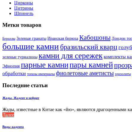
Цирконы
Цитрины
Шпинель
Метки товаров
Кабошоны
Лондон то
Зеленые гранаты
Иранская бирюза
Бериллы
большие камни
бразильский кварц
голу
камни для сережек
комплекты к
зеленые турмалины
парные камни
пары камней
прозр
Эфиопия
фиолетовые аметисты
обработки
топазы империалы
хризолиты
Последние статьи
Жады. Жадеит и нефрит
Жады, известные в Китае как «йю», являются драгоценными кам
Далее
Виды жадеита