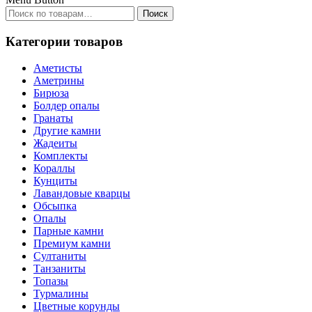
Искать:
Поиск
Категории товаров
Аметисты
Аметрины
Бирюза
Болдер опалы
Гранаты
Другие камни
Жадеиты
Комплекты
Кораллы
Кунциты
Лавандовые кварцы
Обсыпка
Опалы
Парные камни
Премиум камни
Султаниты
Танзаниты
Топазы
Турмалины
Цветные корунды