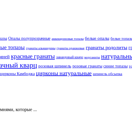
белые опалы
пазы
Опалы полупрозрачные
белые топаз
аквамариновые топазы
бые топазы
гранаты родолиты
г
гранаты оранжевые
гранаты альмандины
натуральн
красные гранаты
амней
лавандовый кварц
морганиты
ачный кварц
розовая шпинель
розовые гранаты
синие топазы
т
цирконы натуральные
цирконы Камбоджа
шпинель обсыпка
нями, которые ...