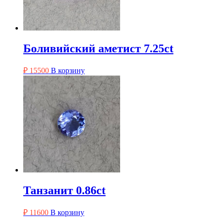
Боливийский аметист 7.25ct
₽
15500
В корзину
Танзанит 0.86ct
₽
11600
В корзину