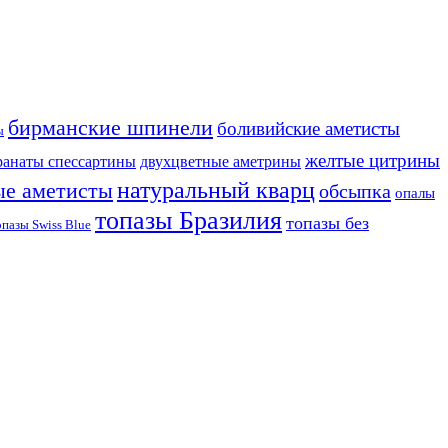
бирманские шпинели
боливийские аметисты
ы
желтые цитрины
ранаты спессартины
двухцветные аметрины
натуральный кварц
ые аметисты
обсыпка
опалы
топазы Бразилия
топазы без
опазы Swiss Blue