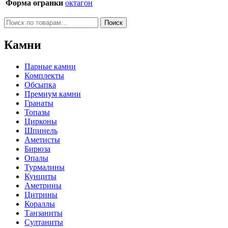
Форма огранки
октагон
Искать:
Поиск
Камни
Парные камни
Комплекты
Обсыпка
Премиум камни
Гранаты
Топазы
Цирконы
Шпинель
Аметисты
Бирюза
Опалы
Турмалины
Кунциты
Аметрины
Цитрины
Кораллы
Танзаниты
Султаниты