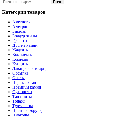
Искать:
Поиск
Категории товаров
Аметисты
Аметрины
Бирюза
Болдер опалы
Гранаты
Другие камни
Жадеиты
Комплекты
Кораллы
Кунциты
Лавандовые кварцы
Обсыпка
Опалы
Парные камни
Премиум камни
Султаниты
Танзаниты
Топазы
Турмалины
Цветные корунды
Цирконы