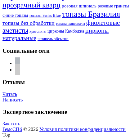
прозрачный кварц
розовая шпинель
розовые гранаты
топазы Бразилия
синие топазы
топазы Swiss Blue
фиолетовые
топазы без обработки
топазы империалы
аметисты
цирконы
цирконы Камбоджа
хризолиты
натуральные
шпинель обсыпка
Социальные сети
vkontakte
telegram
Отзывы
Читать
Написать
Экспертное заключение
Заказать
ГемсСПб
© 2026
Условия политики конфиденциальности
Top