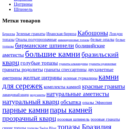
Цитрины
Шпинель
Метки товаров
Кабошоны
Лондон
Зеленые гранаты
Иранская бирюза
Бериллы
белые опалы
топазы
Опалы полупрозрачные
белые
аквамариновые топазы
бирманские шпинели
боливийские
топазы
большие камни
бразильский
аметисты
кварц
голубые топазы
гранаты оранжевые
гранаты альмандины
гранаты родолиты
гранаты спессартины
двухцветные
камни
желтые цитрины
аметрины
зеленые турмалины
для сережек
красные гранаты
комплекты камней
натуральные аметисты
лавандовый кварц
морганиты
натуральный кварц
обсыпка
опалы Эфиопия
парные камни
пары камней
прозрачный кварц
розовая шпинель
розовые гранаты
топазы Бразилия
синие топазы
топазы Swiss Blue