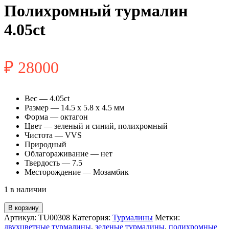
Полихромный турмалин
4.05ct
₽
28000
Вес — 4.05ct
Размер — 14.5 x 5.8 x 4.5 мм
Форма — октагон
Цвет — зеленый и синий, полихромный
Чистота — VVS
Природный
Облагораживание — нет
Твердость — 7.5
Месторождение — Мозамбик
1 в наличии
Количество
В корзину
товара
Артикул:
TU00308
Категория:
Турмалины
Метки:
Полихромный
двухцветные турмалины
,
зеленые турмалины
,
полихромные