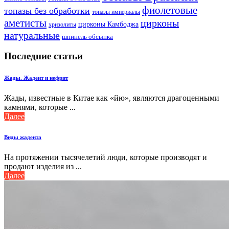
фиолетовые
топазы без обработки
топазы империалы
аметисты
цирконы
цирконы Камбоджа
хризолиты
натуральные
шпинель обсыпка
Последние статьи
Жады. Жадеит и нефрит
Жады, известные в Китае как «йю», являются драгоценными
камнями, которые ...
Далее
Виды жадеита
На протяжении тысячелетий люди, которые производят и
продают изделия из ...
Далее