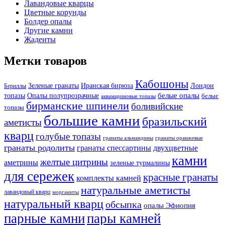
Лавандовые кварцы
Цветные корунды
Болдер опалы
Другие камни
Жадеиты
Метки товаров
Кабошоны
Лондон
Зеленые гранаты
Иранская бирюза
Бериллы
белые опалы
топазы
Опалы полупрозрачные
белые
аквамариновые топазы
бирманские шпинели
боливийские
топазы
большие камни
бразильский
аметисты
кварц
голубые топазы
гранаты оранжевые
гранаты альмандины
гранаты родолиты
гранаты спессартины
двухцветные
камни
желтые цитрины
аметрины
зеленые турмалины
для сережек
красные гранаты
комплекты камней
натуральные аметисты
лавандовый кварц
морганиты
натуральный кварц
обсыпка
опалы Эфиопия
парные камни
пары камней