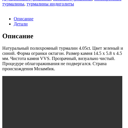
турмалин
турмалины
,
турмалины индиголиты
4.05ct
Описание
Детали
Описание
Натуральный полихромный турмалин 4.05ct. Цвет зеленый и
синий. Форма огранки октагон. Размер камня 14.5 x 5.8 x 4.5
мм. Чистота камня VVS. Прозрачный, визуально чистый.
Процедуре облагораживания не подвергался. Страна
происхождения Мозамбик.