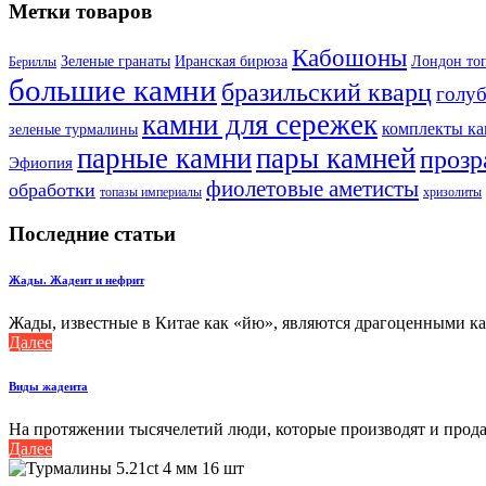
Метки товаров
Кабошоны
Лондон то
Зеленые гранаты
Иранская бирюза
Бериллы
большие камни
бразильский кварц
голу
камни для сережек
комплекты к
зеленые турмалины
парные камни
пары камней
прозр
Эфиопия
фиолетовые аметисты
обработки
топазы империалы
хризолиты
Последние статьи
Жады. Жадеит и нефрит
Жады, известные в Китае как «йю», являются драгоценными кам
Далее
Виды жадеита
На протяжении тысячелетий люди, которые производят и продаю
Далее