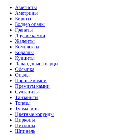
Аметисты
Аметрины
Бирюза
Болдер опалы
Гранаты
Другие камни
Жадеиты
Комплекты
Кораллы
Кунциты
Лавандовые кварцы
Обсыпка
Опалы
Парные камни
Премиум камни
Султаниты
Танзаниты
Топазы
Турмалины
Цветные корунды
Цирконы
Цитрины
Шпинель