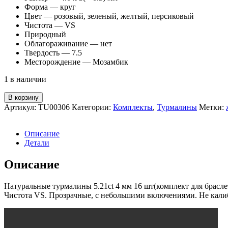
Форма — круг
Цвет — розовый, зеленый, желтый, персиковый
Чистота — VS
Природный
Облагораживание — нет
Твердость — 7.5
Месторождение — Мозамбик
1 в наличии
Количество
В корзину
товара
Артикул:
TU00306
Категории:
Комплекты
,
Турмалины
Метки:
Турмалины
5.21ct
4
Описание
мм
Детали
16
шт
Описание
Натуральные турмалины 5.21ct 4 мм 16 шт(комплект для браслет
Чистота VS. Прозрачные, с небольшими включениями. Не кали