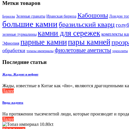
Метки товаров
Кабошоны
Лондон то
Зеленые гранаты
Иранская бирюза
Бериллы
большие камни
бразильский кварц
голу
камни для сережек
комплекты к
зеленые турмалины
парные камни
пары камней
прозр
Эфиопия
фиолетовые аметисты
обработки
топазы империалы
хризолиты
Последние статьи
Жады. Жадеит и нефрит
Жады, известные в Китае как «йю», являются драгоценными кам
Далее
Виды жадеита
На протяжении тысячелетий люди, которые производят и продаю
Далее