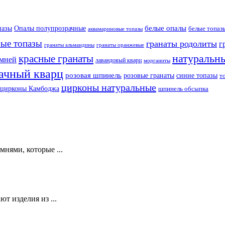
белые опалы
пазы
Опалы полупрозрачные
белые топаз
аквамариновые топазы
бые топазы
гранаты родолиты
г
гранаты оранжевые
гранаты альмандины
натуральн
красные гранаты
амней
лавандовый кварц
морганиты
ачный кварц
розовая шпинель
розовые гранаты
синие топазы
т
цирконы натуральные
цирконы Камбоджа
шпинель обсыпка
нями, которые ...
т изделия из ...