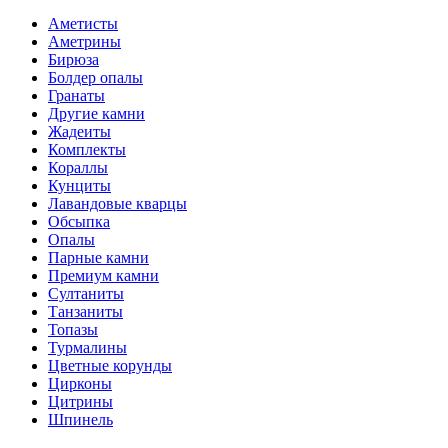
Аметисты
Аметрины
Бирюза
Болдер опалы
Гранаты
Другие камни
Жадеиты
Комплекты
Кораллы
Кунциты
Лавандовые кварцы
Обсыпка
Опалы
Парные камни
Премиум камни
Султаниты
Танзаниты
Топазы
Турмалины
Цветные корунды
Цирконы
Цитрины
Шпинель