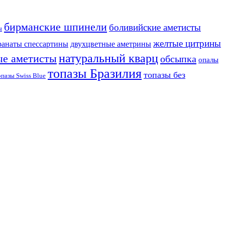
бирманские шпинели
боливийские аметисты
ы
желтые цитрины
ранаты спессартины
двухцветные аметрины
натуральный кварц
ые аметисты
обсыпка
опалы
топазы Бразилия
топазы без
опазы Swiss Blue