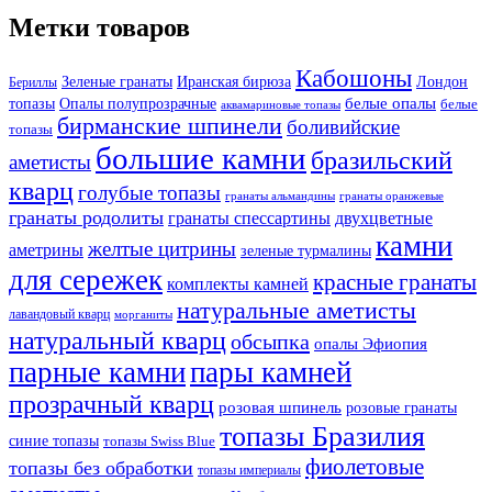
Метки товаров
Кабошоны
Лондон
Зеленые гранаты
Иранская бирюза
Бериллы
белые опалы
топазы
Опалы полупрозрачные
белые
аквамариновые топазы
бирманские шпинели
боливийские
топазы
большие камни
бразильский
аметисты
кварц
голубые топазы
гранаты оранжевые
гранаты альмандины
гранаты родолиты
гранаты спессартины
двухцветные
камни
желтые цитрины
аметрины
зеленые турмалины
для сережек
красные гранаты
комплекты камней
натуральные аметисты
лавандовый кварц
морганиты
натуральный кварц
обсыпка
опалы Эфиопия
парные камни
пары камней
прозрачный кварц
розовая шпинель
розовые гранаты
топазы Бразилия
синие топазы
топазы Swiss Blue
фиолетовые
топазы без обработки
топазы империалы