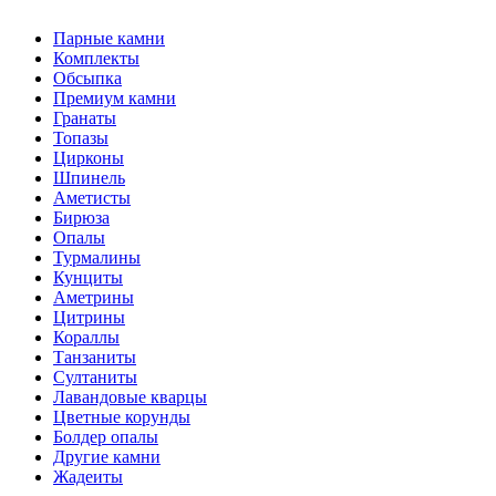
Парные камни
Комплекты
Обсыпка
Премиум камни
Гранаты
Топазы
Цирконы
Шпинель
Аметисты
Бирюза
Опалы
Турмалины
Кунциты
Аметрины
Цитрины
Кораллы
Танзаниты
Султаниты
Лавандовые кварцы
Цветные корунды
Болдер опалы
Другие камни
Жадеиты