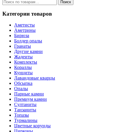
Искать:
Поиск
Категории товаров
Аметисты
Аметрины
Бирюза
Болдер опалы
Гранаты
Другие камни
Жадеиты
Комплекты
Кораллы
Кунциты
Лавандовые кварцы
Обсыпка
Опалы
Парные камни
Премиум камни
Султаниты
Танзаниты
Топазы
Турмалины
Цветные корунды
Цирконы