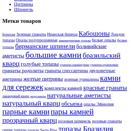
Цитрины
Шпинель
Метки товаров
Кабошоны
Лондон
Зеленые гранаты
Иранская бирюза
Бериллы
белые опалы
топазы
Опалы полупрозрачные
белые
аквамариновые топазы
бирманские шпинели
боливийские
топазы
большие камни
бразильский
аметисты
кварц
голубые топазы
гранаты оранжевые
гранаты альмандины
гранаты родолиты
гранаты спессартины
двухцветные
камни
желтые цитрины
аметрины
зеленые турмалины
для сережек
красные гранаты
комплекты камней
натуральные аметисты
лавандовый кварц
морганиты
натуральный кварц
обсыпка
опалы Эфиопия
парные камни
пары камней
прозрачный кварц
розовая шпинель
розовые гранаты
топазы Бразилия
синие топазы
топазы Swiss Blue