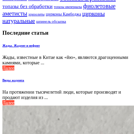
фиолетовые
топазы без обработки
топазы империалы
аметисты
цирконы
цирконы Камбоджа
хризолиты
натуральные
шпинель обсыпка
Последние статьи
Жады. Жадеит и нефрит
Жады, известные в Китае как «йю», являются драгоценными
камнями, которые ...
Далее
Виды жадеита
На протяжении тысячелетий люди, которые производят и
продают изделия из ...
Далее