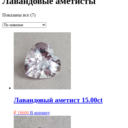
Лавандовые аметисты
Сортировка:
Показаны все (7)
самые
недавние
Лавандовый аметист 15.00ct
₽
18600
В корзину