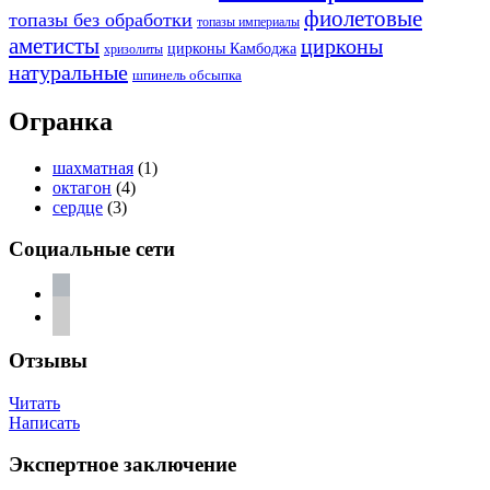
фиолетовые
топазы без обработки
топазы империалы
аметисты
цирконы
цирконы Камбоджа
хризолиты
натуральные
шпинель обсыпка
Огранка
шахматная
(1)
октагон
(4)
сердце
(3)
Социальные сети
vkontakte
telegram
Отзывы
Читать
Написать
Экспертное заключение