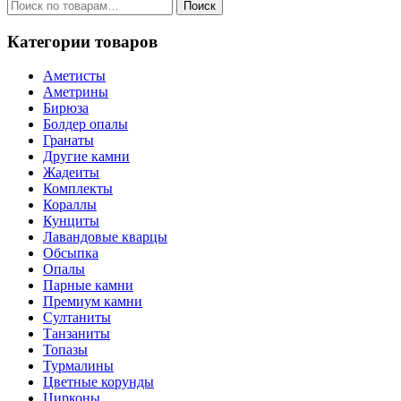
Искать:
Поиск
Категории товаров
Аметисты
Аметрины
Бирюза
Болдер опалы
Гранаты
Другие камни
Жадеиты
Комплекты
Кораллы
Кунциты
Лавандовые кварцы
Обсыпка
Опалы
Парные камни
Премиум камни
Султаниты
Танзаниты
Топазы
Турмалины
Цветные корунды
Цирконы