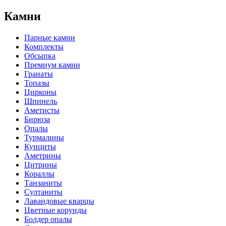
Камни
Парные камни
Комплекты
Обсыпка
Премиум камни
Гранаты
Топазы
Цирконы
Шпинель
Аметисты
Бирюза
Опалы
Турмалины
Кунциты
Аметрины
Цитрины
Кораллы
Танзаниты
Султаниты
Лавандовые кварцы
Цветные корунды
Болдер опалы