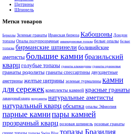
Цитрины
Шпинель
Метки товаров
Кабошоны
Лондон
Зеленые гранаты
Иранская бирюза
Бериллы
белые опалы
топазы
Опалы полупрозрачные
белые
аквамариновые топазы
бирманские шпинели
боливийские
топазы
большие камни
бразильский
аметисты
кварц
голубые топазы
гранаты оранжевые
гранаты альмандины
гранаты родолиты
гранаты спессартины
двухцветные
камни
желтые цитрины
аметрины
зеленые турмалины
для сережек
красные гранаты
комплекты камней
натуральные аметисты
лавандовый кварц
морганиты
натуральный кварц
обсыпка
опалы Эфиопия
парные камни
пары камней
прозрачный кварц
розовая шпинель
розовые гранаты
топазы Бразилия
синие топазы
топазы Swiss Blue