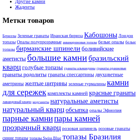
Другие камни
Жадеиты
Метки товаров
Кабошоны
Лондон
Зеленые гранаты
Иранская бирюза
Бериллы
белые опалы
топазы
Опалы полупрозрачные
белые
аквамариновые топазы
бирманские шпинели
боливийские
топазы
большие камни
бразильский
аметисты
кварц
голубые топазы
гранаты оранжевые
гранаты альмандины
гранаты родолиты
гранаты спессартины
двухцветные
камни
желтые цитрины
аметрины
зеленые турмалины
для сережек
красные гранаты
комплекты камней
натуральные аметисты
лавандовый кварц
морганиты
натуральный кварц
обсыпка
опалы Эфиопия
парные камни
пары камней
прозрачный кварц
розовая шпинель
розовые гранаты
топазы Бразилия
синие топазы
топазы Swiss Blue