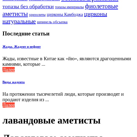
фиолетовые
топазы без обработки
топазы империалы
аметисты
цирконы
цирконы Камбоджа
хризолиты
натуральные
шпинель обсыпка
Последние статьи
Жады. Жадеит и нефрит
Жады, известные в Китае как «йю», являются драгоценными
камнями, которые ...
Далее
Виды жадеита
На протяжении тысячелетий люди, которые производят и
продают изделия из ...
Далее
лавандовые аметисты