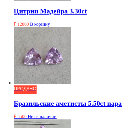
Цитрин Мадейра 3.30ct
₽
12800
В корзину
ПРОДАНО
Бразильские аметисты 5.50ct пара
₽
5500
Нет в наличии