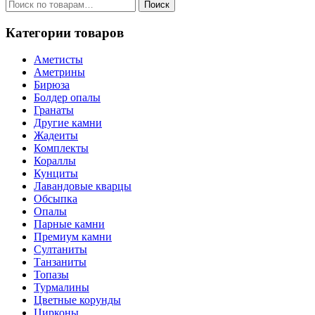
Искать:
Поиск
Категории товаров
Аметисты
Аметрины
Бирюза
Болдер опалы
Гранаты
Другие камни
Жадеиты
Комплекты
Кораллы
Кунциты
Лавандовые кварцы
Обсыпка
Опалы
Парные камни
Премиум камни
Султаниты
Танзаниты
Топазы
Турмалины
Цветные корунды
Цирконы