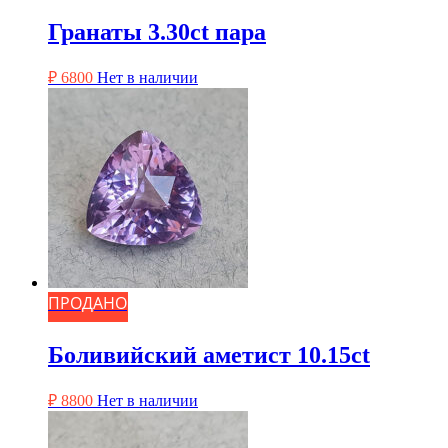
Гранаты 3.30ct пара
₽
6800
Нет в наличии
ПРОДАНО
Боливийский аметист 10.15ct
₽
8800
Нет в наличии