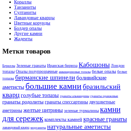
Кораллы
Танзаниты
Султаниты
Лавандовые кварцы
Цветные корунды
Болдер опалы
Другие камни
Жадеиты
Метки товаров
Кабошоны
Лондон
Зеленые гранаты
Иранская бирюза
Бериллы
белые опалы
топазы
Опалы полупрозрачные
белые
аквамариновые топазы
бирманские шпинели
боливийские
топазы
большие камни
бразильский
аметисты
кварц
голубые топазы
гранаты оранжевые
гранаты альмандины
гранаты родолиты
гранаты спессартины
двухцветные
камни
желтые цитрины
аметрины
зеленые турмалины
для сережек
красные гранаты
комплекты камней
натуральные аметисты
лавандовый кварц
морганиты