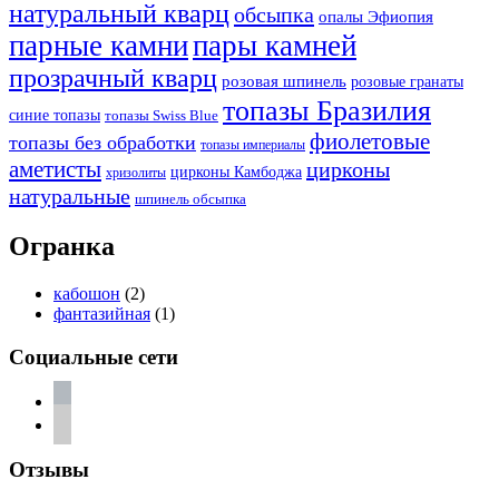
натуральный кварц
обсыпка
опалы Эфиопия
парные камни
пары камней
прозрачный кварц
розовая шпинель
розовые гранаты
топазы Бразилия
синие топазы
топазы Swiss Blue
фиолетовые
топазы без обработки
топазы империалы
аметисты
цирконы
цирконы Камбоджа
хризолиты
натуральные
шпинель обсыпка
Огранка
кабошон
(2)
фантазийная
(1)
Социальные сети
vkontakte
telegram
Отзывы