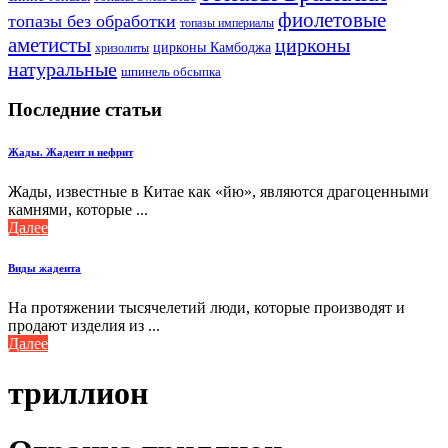
фиолетовые
топазы без обработки
топазы империалы
аметисты
цирконы
цирконы Камбоджа
хризолиты
натуральные
шпинель обсыпка
Последние статьи
Жады. Жадеит и нефрит
Жады, известные в Китае как «йю», являются драгоценными
камнями, которые ...
Далее
Виды жадеита
На протяжении тысячелетий люди, которые производят и
продают изделия из ...
Далее
триллион