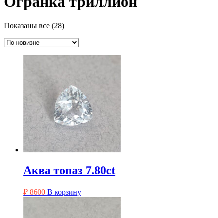
Огранка триллион
Сортировка:
Показаны все (28)
самые
недавние
Аква топаз 7.80ct
₽
8600
В корзину