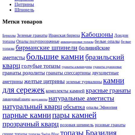
Цитрины
Шпинель
Метки товаров
Кабошоны
Лондон
Зеленые гранаты
Иранская бирюза
Бериллы
белые опалы
топазы
Опалы полупрозрачные
белые
аквамариновые топазы
бирманские шпинели
боливийские
топазы
большие камни
бразильский
аметисты
кварц
голубые топазы
гранаты оранжевые
гранаты альмандины
гранаты родолиты
гранаты спессартины
двухцветные
камни
желтые цитрины
аметрины
зеленые турмалины
для сережек
красные гранаты
комплекты камней
натуральные аметисты
лавандовый кварц
морганиты
натуральный кварц
обсыпка
опалы Эфиопия
парные камни
пары камней
прозрачный кварц
розовая шпинель
розовые гранаты
топазы Бразилия
синие топазы
топазы Swiss Blue