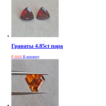
Гранаты 4.85ct пара
₽
8600
В корзину